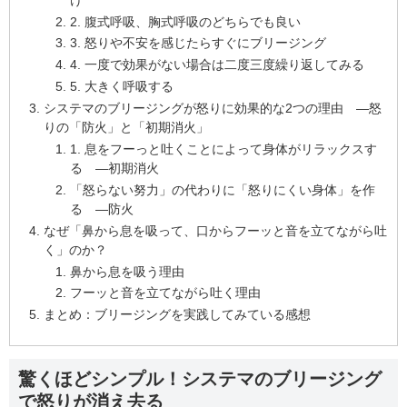
2. 腹式呼吸、胸式呼吸のどちらでも良い
3. 怒りや不安を感じたらすぐにブリージング
4. 一度で効果がない場合は二度三度繰り返してみる
5. 大きく呼吸する
システマのブリージングが怒りに効果的な2つの理由 ―怒
りの「防火」と「初期消火」
1. 息をフーっと吐くことによって身体がリラックスす
る ―初期消火
「怒らない努力」の代わりに「怒りにくい身体」を作
る ―防火
なぜ「鼻から息を吸って、口からフーッと音を立てながら吐
く」のか？
鼻から息を吸う理由
フーッと音を立てながら吐く理由
まとめ：ブリージングを実践してみている感想
驚くほどシンプル！システマのブリージング
で怒りが消え去る