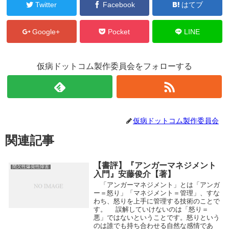
Twitter
Facebook
はてブ
Google+
Pocket
LINE
仮病ドットコム製作委員会をフォローする
仮病ドットコム製作委員会
関連記事
【書評】『アンガーマネジメント
間欠性爆発性障害
入門』安藤俊介【著】
「アンガーマネジメント」とは「アンガ
ー＝怒り」「マネジメント＝管理」、すな
わち、怒りを上手に管理する技術のことで
す。 誤解していけないのは「怒り＝
悪」ではないということです。怒りという
のは誰でも持ち合わせる自然な感情であ