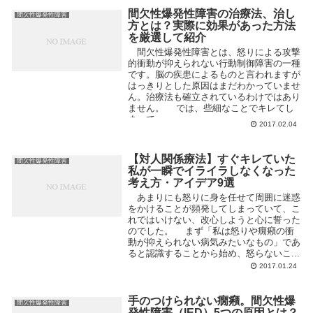
間欠性爆発性障害の治療法、治し
間欠性爆発性障害
方とは？実際に効果があった方法
を厳選して紹介
間欠性爆発性障害とは、怒りによる攻撃
的衝動が抑えられない行動制御障害の一種
です。脳の疾患によるものと言われますが
はっきりとした原因はまだわかっていませ
ん。治療法も確立されているわけではあり
ません。 では、些細なことでキレてし
まって...
2017.02.04
【対人関係療法】すぐキレていた
間欠性爆発性障害
私が一瞬でイライラしなくなった
考え方・アイデア9選
あまりにも怒りに身を任せて周囲に迷惑
をかけることが頻発してしまっていて、こ
れではいけない、改心しようと心に誓った
のでした。 まず「私は怒りや癇癪の衝
動が抑えられない病気みたいなもの」であ
ると認識することから始め、怒らないこ...
2017.01.24
手のつけられない癇癪。間欠性爆
間欠性爆発性障害
発性障害（IED）5つの原因とは？