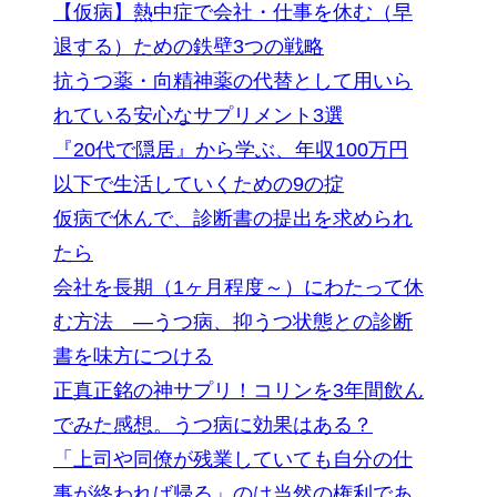
【仮病】熱中症で会社・仕事を休む（早
退する）ための鉄壁3つの戦略
抗うつ薬・向精神薬の代替として用いら
れている安心なサプリメント3選
『20代で隠居』から学ぶ、年収100万円
以下で生活していくための9の掟
仮病で休んで、診断書の提出を求められ
たら
会社を長期（1ヶ月程度～）にわたって休
む方法 ―うつ病、抑うつ状態との診断
書を味方につける
正真正銘の神サプリ！コリンを3年間飲ん
でみた感想。うつ病に効果はある？
「上司や同僚が残業していても自分の仕
事が終われば帰る」のは当然の権利であ