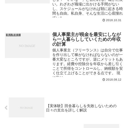
い。わざわざ職場に出かける手間がない
し、スケジュールがなければ朝に起きる時
間も自由。私自身、そんな生活に心底憧れ
ていた。 ...
2018.10.31
個人事業主が税金を最安にしなが
個人事業主
ら一人暮らししていくための年収
の計算
個人事業主（フリーランス）は自分で仕事
を作り出して稼がなければならないのが一
番大変なところですが、逆にメリットもあ
ります。経費や控除分を年収から差し引く
ことで所得をコントロールし、納税額を安
く仕立て上げることができる点です。 現
に私は...
2018.08.12
【実体験】田舎暮らしを失敗しないための
日々の支出を詳しく解説