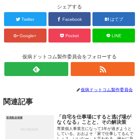
シェアする
Twitter
Facebook
はてブ
Google+
Pocket
LINE
仮病ドットコム製作委員会をフォローする
仮病ドットコム製作委員会
関連記事
「自宅を仕事場にすると逃げ場が
個人事業主
なくなる」ことと、その解決策
専業個人事業主になって1年が過ぎようと
している。おおよそ「家で仕事してるんで
しょ？ いいなー」と言われる。確かに良