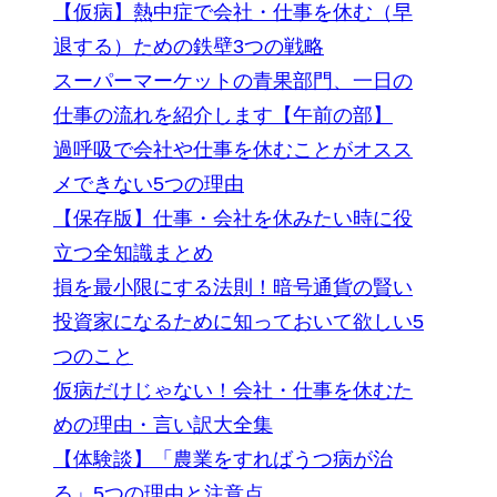
【仮病】熱中症で会社・仕事を休む（早
退する）ための鉄壁3つの戦略
スーパーマーケットの青果部門、一日の
仕事の流れを紹介します【午前の部】
過呼吸で会社や仕事を休むことがオスス
メできない5つの理由
【保存版】仕事・会社を休みたい時に役
立つ全知識まとめ
損を最小限にする法則！暗号通貨の賢い
投資家になるために知っておいて欲しい5
つのこと
仮病だけじゃない！会社・仕事を休むた
めの理由・言い訳大全集
【体験談】「農業をすればうつ病が治
る」5つの理由と注意点