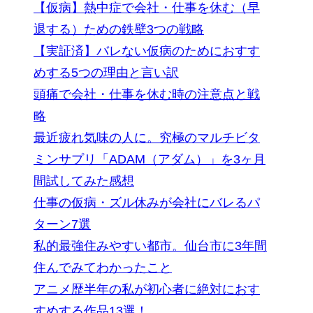
【仮病】熱中症で会社・仕事を休む（早
退する）ための鉄壁3つの戦略
【実証済】バレない仮病のためにおすす
めする5つの理由と言い訳
頭痛で会社・仕事を休む時の注意点と戦
略
最近疲れ気味の人に。究極のマルチビタ
ミンサプリ「ADAM（アダム）」を3ヶ月
間試してみた感想
仕事の仮病・ズル休みが会社にバレるパ
ターン7選
私的最強住みやすい都市。仙台市に3年間
住んでみてわかったこと
アニメ歴半年の私が初心者に絶対におす
すめする作品13選！