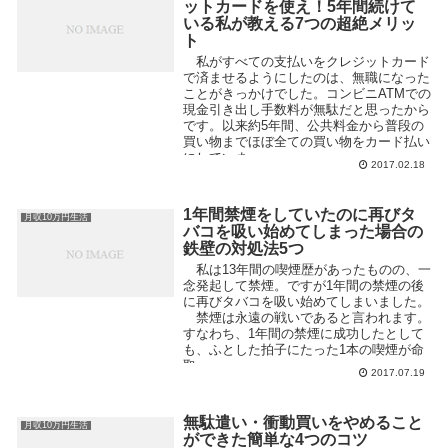
ットカードを使え！5年間続けて
いる私が教える7つの超絶メリッ
ト
私がすべての支払いをクレジットカード
で済ませるようにしたのは、無職になった
ことがきっかけでした。コンビニATMでの
現金引き出し手数料が無駄だと思ったから
です。以来約5年間、公共料金から普段の
買い物までほぼ全ての買い物をカード払い
にしていま...
2017.02.18
1年間禁煙をしていたのに再びタ
月収10万円生活
バコを吸い始めてしまった場合の
鉄壁の対処法5つ
私は13年間の喫煙歴があったものの、一
念発起して禁煙。ですが1年間の禁煙の後
に再びタバコを吸い始めてしまいました。
禁煙は永遠の戦いであると言われます。
すなわち、1年間の禁煙に成功したとして
も、ふとした拍子にたった1本の喫煙が命
取...
2017.07.19
無駄遣い・衝動買いをやめること
月収10万円生活
ができた簡単な4つのコツ