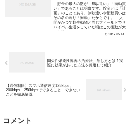
貯金の最大の敵が「無駄遣い」「衝動買
い」であることは明白です。貯金とは「計
画」のことであり、無駄遣いや衝動買いは
その名の通り「衝動」だからです。 人
間がかつて野生動物と同じフィールドでサ
バイバル生活をしていた頃はこの衝動が大
いに役...
2017.05.14
間欠性爆発性障害の治療法、治し方とは？実
際に効果があった方法を厳選して紹介
【通信制限】スマホ通信速度128kbps、
200kbps、250kbpsでできること、できない
ことを徹底解説
コメント