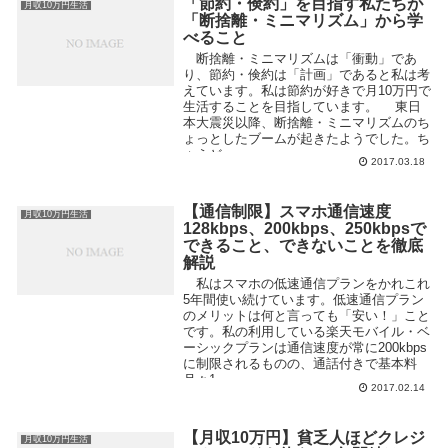
「節約・倹約」を目指す私たちが
月収10万円生活
「断捨離・ミニマリズム」から学
べること
断捨離・ミニマリズムは「衝動」であ
り、節約・倹約は「計画」であると私は考
えています。私は節約が好きで月10万円で
生活することを目指しています。 東日
本大震災以降、断捨離・ミニマリズムのち
ょっとしたブームが起きたようでした。ち
ょうど...
2017.03.18
【通信制限】スマホ通信速度
月収10万円生活
128kbps、200kbps、250kbpsで
できること、できないことを徹底
解説
私はスマホの低速通信プランをかれこれ
5年間使い続けています。低速通信プラン
のメリットは何と言っても「安い！」こと
です。私の利用している楽天モバイル・ベ
ーシックプランは通信速度が常に200kbps
に制限されるものの、通話付きで基本料
月々1,...
2017.02.14
【月収10万円】貧乏人ほどクレジ
月収10万円生活