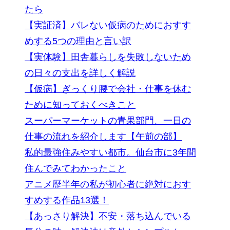
たら
【実証済】バレない仮病のためにおすす
めする5つの理由と言い訳
【実体験】田舎暮らしを失敗しないため
の日々の支出を詳しく解説
【仮病】ぎっくり腰で会社・仕事を休む
ために知っておくべきこと
スーパーマーケットの青果部門、一日の
仕事の流れを紹介します【午前の部】
私的最強住みやすい都市。仙台市に3年間
住んでみてわかったこと
アニメ歴半年の私が初心者に絶対におす
すめする作品13選！
【あっさり解決】不安・落ち込んでいる