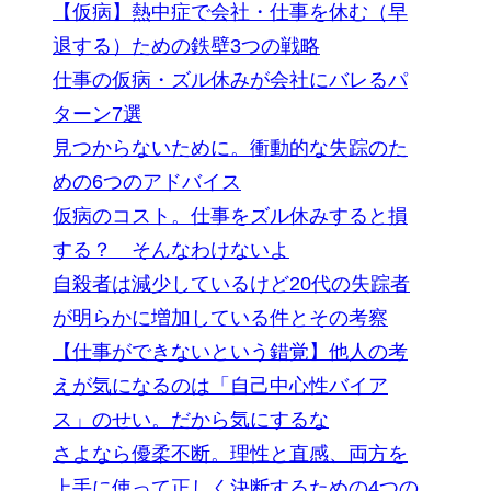
【仮病】熱中症で会社・仕事を休む（早
退する）ための鉄壁3つの戦略
仕事の仮病・ズル休みが会社にバレるパ
ターン7選
見つからないために。衝動的な失踪のた
めの6つのアドバイス
仮病のコスト。仕事をズル休みすると損
する？ そんなわけないよ
自殺者は減少しているけど20代の失踪者
が明らかに増加している件とその考察
【仕事ができないという錯覚】他人の考
えが気になるのは「自己中心性バイア
ス」のせい。だから気にするな
さよなら優柔不断。理性と直感、両方を
上手に使って正しく決断するための4つの