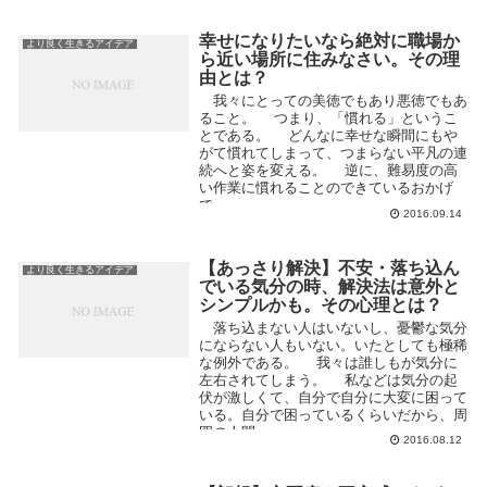
幸せになりたいなら絶対に職場か
より良く生きるアイデア
ら近い場所に住みなさい。その理
由とは？
我々にとっての美徳でもあり悪徳でもあ
ること。 つまり、「慣れる」というこ
とである。 どんなに幸せな瞬間にもや
がて慣れてしまって、つまらない平凡の連
続へと姿を変える。 逆に、難易度の高
い作業に慣れることのできているおかげ
で、...
2016.09.14
【あっさり解決】不安・落ち込ん
より良く生きるアイデア
でいる気分の時、解決法は意外と
シンプルかも。その心理とは？
落ち込まない人はいないし、憂鬱な気分
にならない人もいない。いたとしても極稀
な例外である。 我々は誰しもが気分に
左右されてしまう。 私などは気分の起
伏が激しくて、自分で自分に大変に困って
いる。自分で困っているくらいだから、周
囲の人間...
2016.08.12