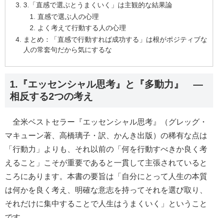
3.「直感で選ぶとうまくいく」は主観的な結果論
直感で選ぶ人の心理
よく考えて行動する人の心理
まとめ：「直感で行動すれば成功する」は根がポジティブな
人の常套句だから気にするな
1.『エッセンシャル思考』と『多動力』 ―
相反する2つの考え
全米ベストセラー『エッセンシャル思考』（グレッグ・
マキューン著、高橋璃子・訳、かんき出版）の稀有な点は
「行動力」よりも、それ以前の「何を行動すべきか良く考
えること」こそが重要であると一貫して主張されていると
ころにあります。本書の要旨は「自分にとって人生の本質
は何かを良く考え、明確な意志を持ってそれを選び取り、
それだけに集中することで人生はうまくいく」ということ
です。