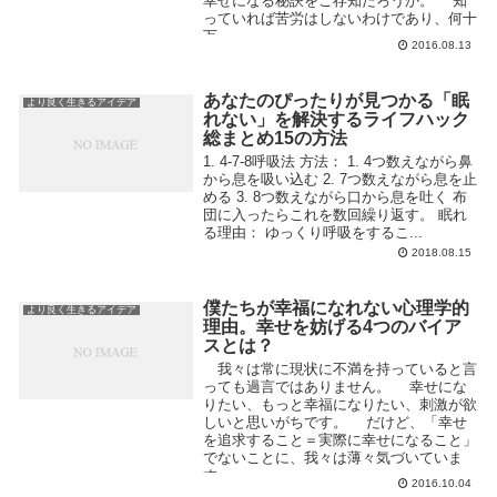
幸せになる秘訣をご存知だろうか。 知
っていれば苦労はしないわけであり、何十
万...
2016.08.13
あなたのぴったりが見つかる「眠
より良く生きるアイデア
れない」を解決するライフハック
総まとめ15の方法
1. 4-7-8呼吸法 方法： 1. 4つ数えながら鼻
から息を吸い込む 2. 7つ数えながら息を止
める 3. 8つ数えながら口から息を吐く 布
団に入ったらこれを数回繰り返す。 眠れ
る理由： ゆっくり呼吸をするこ...
2018.08.15
僕たちが幸福になれない心理学的
より良く生きるアイデア
理由。幸せを妨げる4つのバイア
スとは？
我々は常に現状に不満を持っていると言
っても過言ではありません。 幸せにな
りたい、もっと幸福になりたい、刺激が欲
しいと思いがちです。 だけど、「幸せ
を追求すること＝実際に幸せになること」
でないことに、我々は薄々気づいていま
す。 ...
2016.10.04