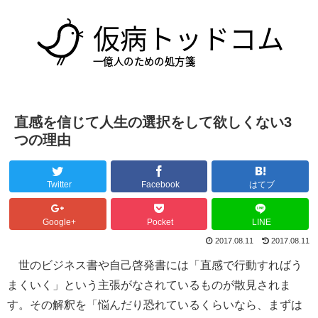
直感を信じて人生の選択をして欲しくない3
つの理由
Twitter
Facebook
はてブ
Google+
Pocket
LINE
2017.08.11
2017.08.11
世のビジネス書や自己啓発書には「直感で行動すればう
まくいく」という主張がなされているものが散見されま
す。その解釈を「悩んだり恐れているくらいなら、まずは