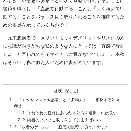
れすぎている感のある「とにかく直感で行動する」ことに
警鐘を鳴らし、「直感で行動する」ことと「よく考えて行
動する」ことをバランス良く取り入れることを推薦するた
めの根拠を示していくものです。
元来臆病者で、メリットよりもデメリットやリスクの方
に意識が向きがちな私のような人にとっては「直感で行動
せよ」と言われてもイマイチ心に響かないでしょう。本稿
はそういう私に似た人のために書かれています。
目次
1.『エッセンシャル思考』と『多動力』 ―相反する2つの
考え
1. それぞれの性格にあったやり方を選択すれば良い
2. 両者のいいとこ取りをしてしまえばいい
2.『敗者のゲーム』 ―直感で投資してはいけない