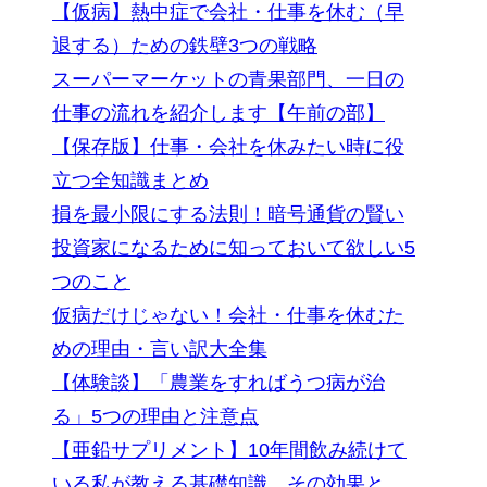
【仮病】熱中症で会社・仕事を休む（早
退する）ための鉄壁3つの戦略
スーパーマーケットの青果部門、一日の
仕事の流れを紹介します【午前の部】
【保存版】仕事・会社を休みたい時に役
立つ全知識まとめ
損を最小限にする法則！暗号通貨の賢い
投資家になるために知っておいて欲しい5
つのこと
仮病だけじゃない！会社・仕事を休むた
めの理由・言い訳大全集
【体験談】「農業をすればうつ病が治
る」5つの理由と注意点
【亜鉛サプリメント】10年間飲み続けて
いる私が教える基礎知識。その効果と