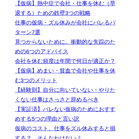
【仮病】熱中症で会社・仕事を休む（早
退する）ための鉄壁3つの戦略
仕事の仮病・ズル休みが会社にバレるパ
ターン7選
見つからないために。衝動的な失踪のた
めの6つのアドバイス
会社を休む頻度は年間で何日が適正か？
【仮病】めまい・貧血で会社や仕事を休
む3つのメリット
【経験則】自分に向いていない・やりた
くない仕事はさっさと辞めるべき
【実証済】バレない仮病のためにおすす
めする5つの理由と言い訳
仮病のコスト。仕事をズル休みすると損
する？ そんなわけないよ